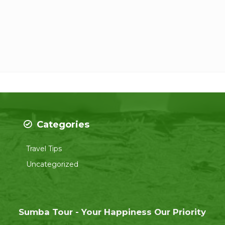
Categories
Travel Tips
Uncategorized
Sumba Tour - Your Happiness Our Priority