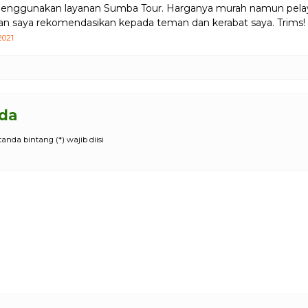
 menggunakan layanan Sumba Tour. Harganya murah namun pela
kan saya rekomendasikan kepada teman dan kerabat saya. Trims!
2021
nda
nda bintang (*) wajib diisi