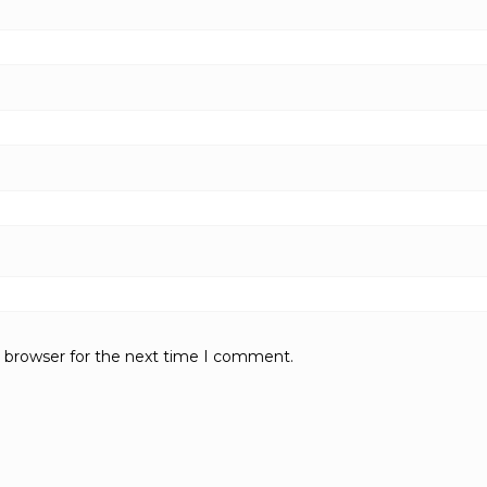
s browser for the next time I comment.