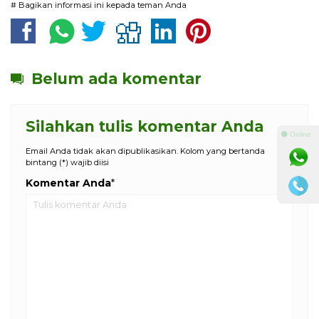
# Bagikan informasi ini kepada teman Anda
Belum ada komentar
Silahkan tulis komentar Anda
⚫ Online
Email Anda tidak akan dipublikasikan. Kolom yang bertanda
bintang (*) wajib diisi
Komentar Anda
*