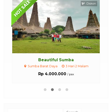
skon
Diskon
Beautiful Sumba
Sumba Barat Daya
3 Hari 2 Malam
Rp 4.000.000
/ pax
Search