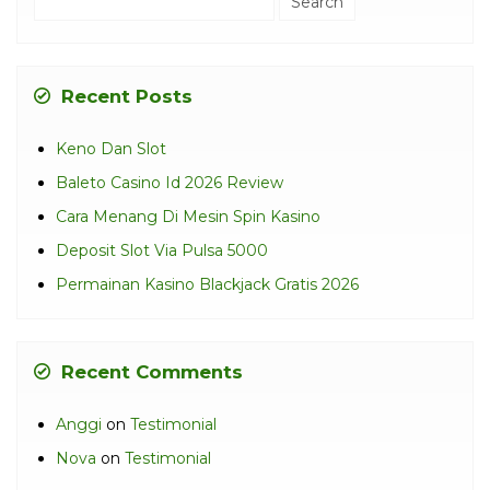
for:
Recent Posts
Keno Dan Slot
Baleto Casino Id 2026 Review
Cara Menang Di Mesin Spin Kasino
Deposit Slot Via Pulsa 5000
Permainan Kasino Blackjack Gratis 2026
Recent Comments
Anggi
on
Testimonial
Nova
on
Testimonial