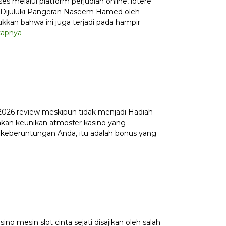
s melalui platform perjudian online, lotere
h. Dijuluki Pangeran Naseem Hamed oleh
kan bahwa ini juga terjadi pada hampir
kapnya
 2026 review meskipun tidak menjadi Hadiah
sakan keunikan atmosfer kasino yang
t keberuntungan Anda, itu adalah bonus yang
o mesin slot cinta sejati disajikan oleh salah