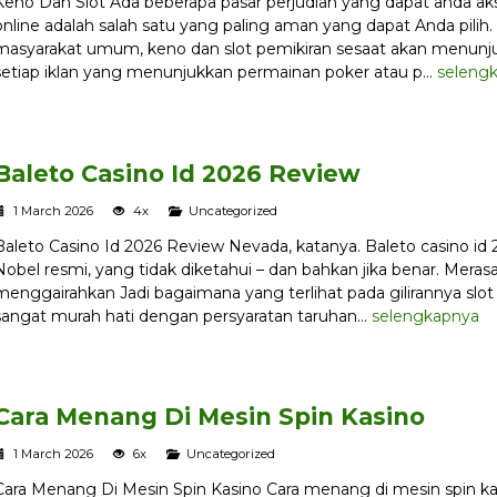
Keno Dan Slot Ada beberapa pasar perjudian yang dapat anda akse
online adalah salah satu yang paling aman yang dapat Anda pili
masyarakat umum, keno dan slot pemikiran sesaat akan menunjuk
setiap iklan yang menunjukkan permainan poker atau p...
seleng
Baleto Casino Id 2026 Review
1 March 2026
4x
Uncategorized
Baleto Casino Id 2026 Review Nevada, katanya. Baleto casino id
Nobel resmi, yang tidak diketahui – dan bahkan jika benar. Mera
menggairahkan Jadi bagaimana yang terlihat pada gilirannya slo
sangat murah hati dengan persyaratan taruhan...
selengkapnya
Cara Menang Di Mesin Spin Kasino
1 March 2026
6x
Uncategorized
Cara Menang Di Mesin Spin Kasino Cara menang di mesin spin kasin