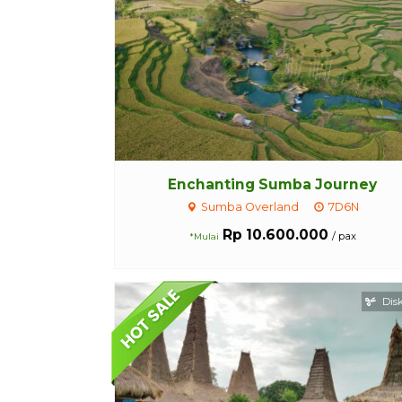
Enchanting Sumba Journey
Sumba Overland
7D6N
Rp 10.600.000
/ pax
*Mulai
Dis