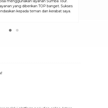
 bisa menggunakan layanan Sumba Tour.
yanan yang diberikan TOP banget. Sukses
Sungguh peng
endasikan kepada teman dan kerabat saya.
layanan tour pa
mantab sekali. 
i!