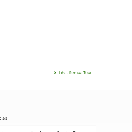
Lihat Semua Tour
A
J
 5/5