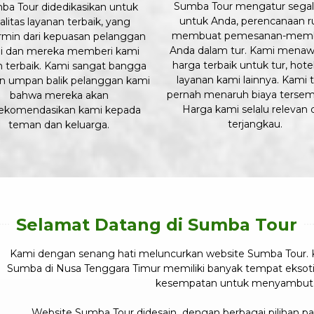
Sumba Tour mengatur sega
ba Tour didedikasikan untuk
untuk Anda, perencanaan r
alitas layanan terbaik, yang
membuat pemesanan-mem
rmin dari kepuasan pelanggan
Anda dalam tur. Kami menaw
i dan mereka memberi kami
harga terbaik untuk tur, hote
n terbaik. Kami sangat bangga
layanan kami lainnya. Kami t
n umpan balik pelanggan kami
pernah menaruh biaya tersem
bahwa mereka akan
Harga kami selalu relevan 
ekomendasikan kami kepada
terjangkau.
teman dan keluarga.
Selamat Datang di Sumba Tour
Kami dengan senang hati meluncurkan website Sumba Tour. 
Sumba di Nusa Tenggara Timur memiliki banyak tempat eksoti
kesempatan untuk menyambut 
Website Sumba Tour didesain dengan berbagai pilihan pak