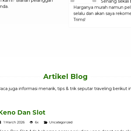
i kami? Biarlah pelanggan
Senang sekali
Anda.
Harganya murah namun pela
selalu dan akan saya rekom
Trims!
Artikel Blog
aca juga informasi menarik, tips & trik seputar traveling berikut in
Keno Dan Slot
1 March 2026
6x
Uncategorized